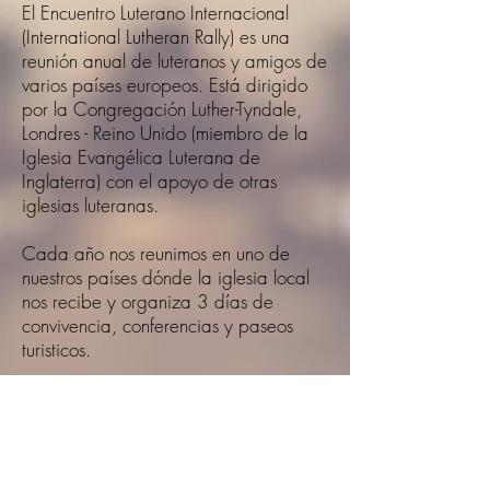
El Encuentro Luterano Internacional
(International Lutheran Rally) es una
reunión anual de luteranos y amigos de
varios países europeos. Está dirigido
por la Congregación Luther-Tyndale,
Londres - Reino Unido (miembro de la
Iglesia Evangélica Luterana de
Inglaterra) con el apoyo de otras
iglesias luteranas.
Cada año nos reunimos en uno de
nuestros países dónde la iglesia local
nos recibe y organiza 3 días de
convivencia, conferencias y paseos
turisticos.
para saber más, visita la
página web:
www.lutheranrally.com