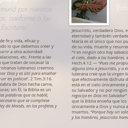
"Esf
 murió por nuestros
s, conforme a las
Escrituras".
Jesucristo, verdadero Dios, 
eternidad y también verdade
e fe y vida, eficaz y
María es el único que nos p
todo lo que debemos creer y
de su vida, muerte y resurr
urrir a otra autoridad:
“
Y en ningún otro hay salvac
elaciones, etc. Frente a las
el cielo, dado a los hombres,
 que tratan de socavar la
Hech.4.12 — “
Pues me propus
cristianos luteranos creemos
alguna sino a Jesucristo, y a é
por Dios y es útil para enseñar
luterana cree que la virgen 
uir en justicia
”. 2 Tim.3:16.
que efectivamente disfruta d
labra de Dios hecha carne,
está en el cielo únicamente 
uras; sin Él, la Biblia es un
su Salvador y no por ningún
 las palabras que os hablé,
regocija en Dios mi Salvador
”
necesario que se cumpliese
que la Biblia enseña que los
ley de Moisés, en los profetas y
únicamente a Dios y nunca a
muertos. “
Porque hay un solo
y los hombres, Jesucristo hom