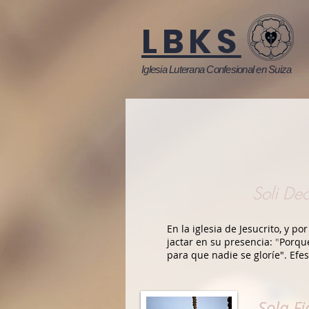
LBKS
Iglesia Luterana Confesional en Suiza
Soli De
En la iglesia de Jesucrito, y p
jactar en su presencia:
"
Porque
para que nadie se gloríe". Efes
Sola Fi