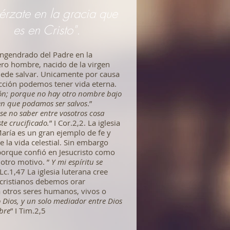
uérzate en la gracia que
es en Cristo".
engendrado del Padre en la
ro hombre, nacido de la virgen
uede salvar. Unicamente por causa
ección podemos tener vida eterna.
ión; porque no hay otro nombre bajo
 en que podamos ser salvos
.”
e no saber entre vosotros cosa
ste crucificado.
” I Cor.2,2. La iglesia
María es un gran ejemplo de fe y
e la vida celestial. Sin embargo
porque confió en Jesucristo como
 otro motivo. ”
Y mi espíritu se
 Lc.1,47 La iglesia luterana cree
 cristianos debemos orar
 otros seres humanos, vivos o
 Dios, y un solo mediador entre Dios
bre
” I Tim.2,5