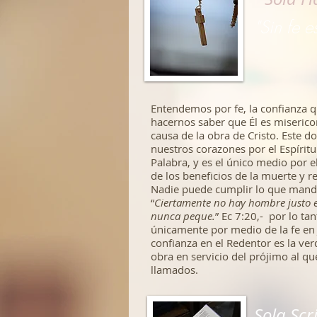
"Sin fe 
Entendemos por fe, la confianza q
hacernos saber que Él es miseric
causa de la obra de Cristo. Este do
nuestros corazones por el Espírit
Palabra, y es el único medio por 
de los beneficios de la muerte y r
Nadie puede cumplir lo que mand
“
Ciertamente no hay hombre justo en
nunca peque.
” Ec 7:20,- por lo t
únicamente por medio de la fe en 
confianza en el Redentor es la ve
obra en servicio del prójimo al qu
llamados.
Sola Scr