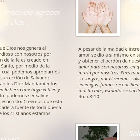
Sol
es imposible agradar
"Po
a Dios".
ue Dios nos genera al
A pesar de la maldad e incr
ordioso con nosotros por
amor se dio a sí mismo en su
n de la fe es creado en
y obtener el perdón de nues
u Santo, por medio de la
amor para con nosotros, en q
el cual podemos apropiarnos
murió por nosotros. Pues muc
esurrección de Salvador.
su sangre, por él seremos salv
an los Diez Mandamientos-
enemigos, fuimos reconciliado
 la tierra que haga el bien y
mucho más, estando reconcilia
anto podemos ser salvos
Ro.5:8-10
Jesucristo. Creemos que esta
rdadera fuente de toda buena
e los cristianos estamos
Sol
iptura