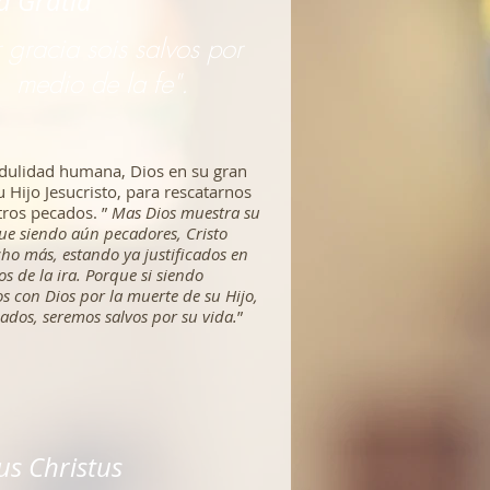
a Gratia
r gracia sois salvos por
medio de la fe".
edulidad humana, Dios en su gran
 Hijo Jesucristo, para rescatarnos
tros pecados. ”
Mas Dios muestra su
ue siendo aún pecadores, Cristo
ho más, estando ya justificados en
os de la ira. Porque si siendo
s con Dios por la muerte de su Hijo,
dos, seremos salvos por su vida.
”
us Christus