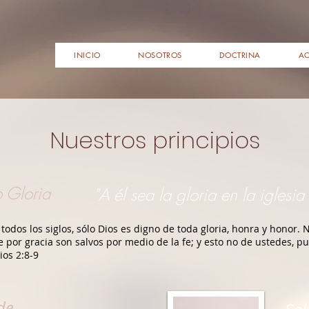
INICIO
NOSOTROS
DOCTRINA
AC
Nuestros principios
o Gloria
"A él sea la gloria en la iglesia 
or todos los siglos, sólo Dios es digno de toda gloria, honra y hon
 por gracia son salvos por medio de la fe; y esto no de ustedes, pu
ios 2:8-9
de