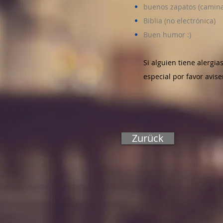
buenos zapatos (camina
Biblia (no electrónica)
Buen humor :)
Si alguien tiene alergi
especial por favor avis
Zurück