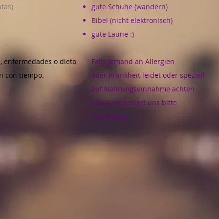
tas)
gute Schuhe (wandern)
Bibel (nicht elektronisch)
gute Laune :)
as, enfermedades o dieta
Falls jemand an Allergien
en con tiempo.
oder Krankheit leidet oder speziell
auf Nahrungseinnahme achten
muss, informiert uns bitte
rechtzeitig.