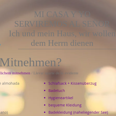
MI CASA Y YO
SERVIREMOS AL SEÑOR
Ich und mein Haus, wir wollen
dem Herrn dienen
Mitnehmen?
dlichem mitnehmen
/
Llevar aparte de lo evidente
de almohada
Schlafsack + Kissenüberzug
Badetuch
Hygieneartikel
bequeme Kleidung
cano)
Badekleidung (naheliegender See)