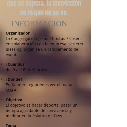
que se espera, la convicción
de lo que no se ve.
INFORMACION
Organizador
La Congregación Jesus Christus Erlöser,
en colaboración con la empresa Härterei
Blessing, organiza un campamento de
esquí.
¿Cuándo?
del 9 al 16 de Febrero
¿Dónde?
En Kandersteg puedes ver el mapa:
MAPA
Objetivo
El objetivo es hacer deporte, pasar un
tiempo agradable de convivencia y
meditar en la Palabra de Dios.
Tema