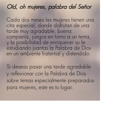
Oíd, oh mujeres, palabra del Señor
​Cada dos meses las mujeres tienen una
cita especial, donde disfrutan de una
tarde muy agradable, buena
companía, juegos en torno a un tema,
y la posibilidad de enriquecer su fe
estudiando juantas la Palabra de Dios
en un ambiente fraternal y distendido.
Si deseas pasar una tarde agradable
y reflexionar con la Palabra de Dios
sobre temas especialmente preparados
para mujeres, este es tu lugar.
Si deseas participar una vez,
contáctate con la organizadora
Karin Schweizer